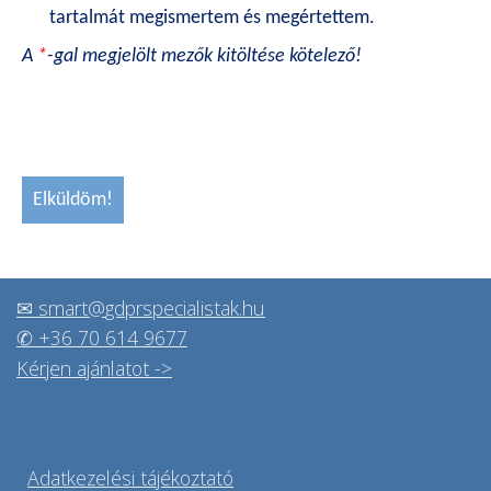
tartalmát megismertem és megértettem.
A
*
-gal megjelölt mezők kitöltése kötelező!
✉ s
mart
@
gdprspecialistak.hu
✆
+36 70 614 9677
Kérjen ajánlatot ->
A
datkezelési tájékoztató