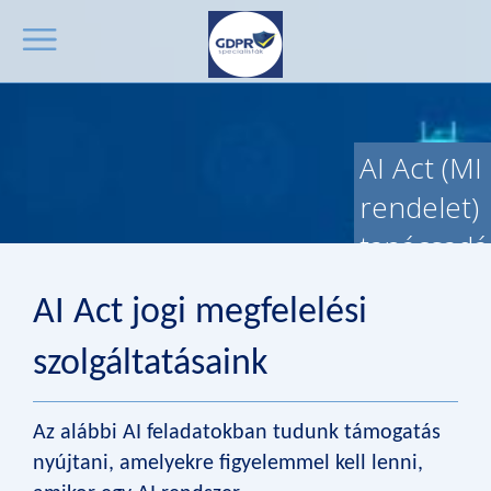
AI Act (MI
rendelet)
tanácsadá
és
AI Act jogi megfelelési
felkészíté
szolgáltatásaink
Az alábbi AI feladatokban tudunk támogatás
nyújtani, amelyekre figyelemmel kell lenni,