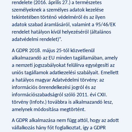
rendelete (2016. április 27.) a természetes
személyeknek a személyes adatok kezelése
tekintetében történő védelméről és az ilyen
adatok szabad áramlásáról, valamint a 95/46/EK
rendelet hatályon kívül helyezéséről (általános
adatvédelmi rendelet)”.
A GDPR 2018. május 25-től közvetlenül
alkalmazandó az EU minden tagállamában, amely
a nemzeti jogszabályokat felülírva egységesíti az
uniós tagállamok adatkezelési szabályait. Emellett
a hatályos magyar Adatvédelmi törvény: az
információs önrendelkezési jogról és az
információszabadságról szóló 2011. évi CXII.
törvény (Infotv.) továbbra is alkalmazandó lesz,
amelynek módosítása megtörtént.
A GDPR alkalmazása nem függ attól, hogy az adott
vállalkozás hány főt foglalkoztat, így a GDPR