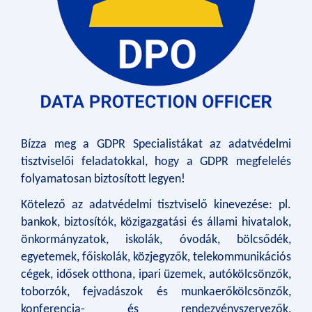
​Bízza meg a GDPR Specialistákat az adatvédelmi
tisztviselői feladatokkal, hogy a GDPR megfelelés
folyamatosan biztosított legyen!
Kötelező az adatvédelmi tisztviselő kinevezése: pl.
bankok, biztosítók, közigazgatási és állami hivatalok,
önkormányzatok, iskolák, óvodák, bölcsődék,
egyetemek, főiskolák, közjegyzők, telekommunikációs
cégek, idősek otthona, ipari üzemek, autókölcsönzők,
toborzók, fejvadászok és munkaerőkölcsönzők,
konferencia- és rendezvényszervezők,