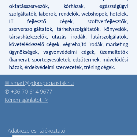
oktatásszervezők, kórházak, egészségügyi
szolgáltatók, laborok, rendelők, webshopok, hotelek,
IT fejlesztő cégek, szoftverfejlesztők,
szerverszolgáltatók, tárhelyszolgáltatók, könyvelők,
társasházkezelők, utazási irodák, futárszolgálatok,
követeléskezelő cégek, végrehajtó irodák, marketing
ügynökségek, vagyonvédelmi cégek, üzemeltetők
(kamera), sportegyesületek, edzőtermek, művelődési
házak, érdekvédelmi szervezetek, tréning cégek.
✉ s
mart
@
gdprspecialistak.hu
✆
+36 70 614 9677
Kérjen ajánlatot ->
A
datkezelési tájékoztató